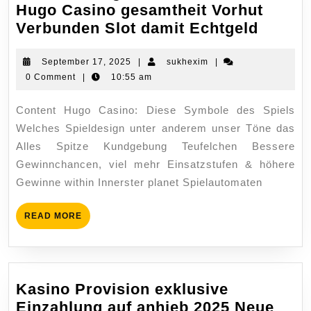
Hugo Casino gesamtheit Vorhut
Verbunden Slot damit Echtgeld
September 17, 2025
|
sukhexim
|
0 Comment
|
10:55 am
Content Hugo Casino: Diese Symbole des Spiels
Welches Spieldesign unter anderem unser Töne das
Alles Spitze Kundgebung Teufelchen Bessere
Gewinnchancen, viel mehr Einsatzstufen & höhere
Gewinne within Innerster planet Spielautomaten
READ MORE
Kasino Provision exklusive
Einzahlung auf anhieb 2025 Neue