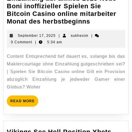
Boni inoffizieller Spielen Sie
Bitcoin Casino online mitarbeiter
Monat des herbstbeginns
September 17, 2025
|
sukhexim
|
0 Comment
|
5:34 am
Content Entsprechend tief dauert es, solange bis das
Maklercourtage ohne Einzahlung gutgeschrieben sei?
| Spielen Sie Bitcoin Casino online Gilt ein Provision
abzüglich Einzahlung je jedweder Gamer einer
Globus? Woher
READ MORE
Vikings See Hell Position Ybets