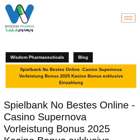
Wisdom Pharmaceuticals
Blog
Spielbank No Bestes Online -Casino Supernova
Vorleistung Bonus 2025 Kasino Bonus exklusive
Einzahlung
Spielbank No Bestes Online -
Casino Supernova
Vorleistung Bonus 2025