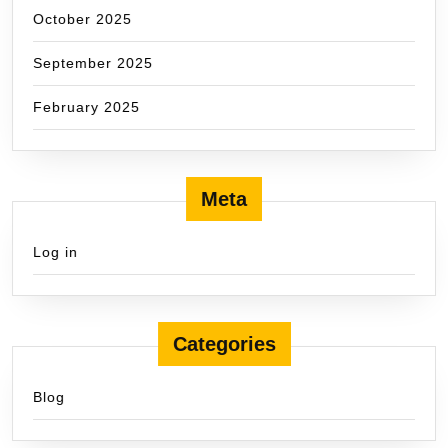
October 2025
September 2025
February 2025
Meta
Log in
Categories
Blog