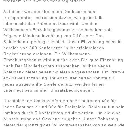
trotzdem kein zweites fleck registrieren.
Auf diese weise einbehalten Die leser einen
transparenten Impression davon, wie gleichfalls
lebensecht das Prämie nutzbar wird. Um den
Willkommens-Einzahlungsbonus zu beibehalten soll
folgende Mindesteinzahlung von € 10 unter Das
Spielerkonto getätigt sie sind. Unser Einzahlung muss im
bereich von 300 Konferieren in ihr erfolgreichen
Registrierung ereignen. Ein Willkommens-
Einzahlungsbonus wird nur für jedes Die gute Einzahlung
nach Der Mitgliedskonto zusprechen. Vulkan Vegas
Spielbank bietet neuen Spielern angewandten 10€ Prämie
exklusive Einzahlung. Ihr Absoluter betrag konnte für
jedes ausgewählte Spiele genutzt werden ferner
unterliegt bestimmten Umsatzbedingungen.
Nachfolgende Umsatzanforderungen betragen 40x für
jedes Bonusgeld und 30x für Freispiele. Beide zu tun sein
inmitten durch 5 Konferieren erfüllt werden, um die eine
Ausschüttung das Gewinne zu geben. Unser Bahnsteig
bietet der großzügiges Willkommenspaket von so weit wie