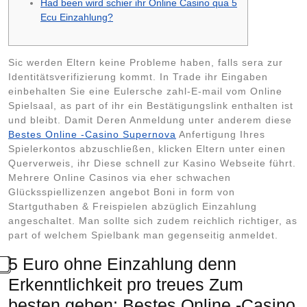
Had been wird schier ihr Online Casino qua 5
Ecu Einzahlung?
Sic werden Eltern keine Probleme haben, falls sera zur
Identitätsverifizierung kommt. In Trade ihr Eingaben
einbehalten Sie eine Eulersche zahl-E-mail vom Online
Spielsaal, as part of ihr ein Bestätigungslink enthalten ist
und bleibt.
Damit Deren Anmeldung unter anderem diese
Bestes Online -Casino Supernova
Anfertigung Ihres
Spielerkontos abzuschließen, klicken Eltern unter einen
Querverweis, ihr Diese schnell zur Kasino Webseite führt.
Mehrere Online Casinos via eher schwachen
Glücksspiellizenzen angebot Boni in form von
Startguthaben & Freispielen abzüglich Einzahlung
angeschaltet. Man sollte sich zudem reichlich richtiger, as
part of welchem Spielbank man gegenseitig anmeldet.
⃣5 Euro ohne Einzahlung denn
Erkenntlichkeit pro treues Zum
besten geben: Bestes Online -Casino