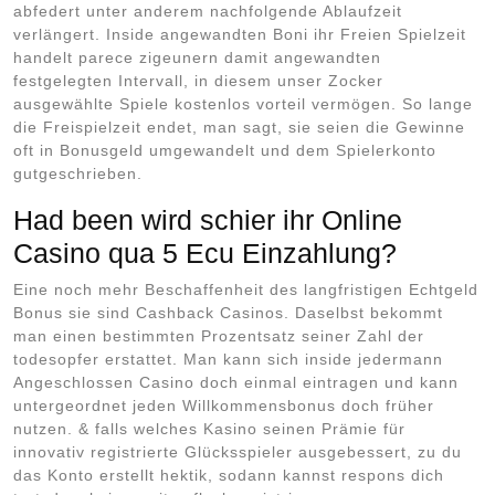
abfedert unter anderem nachfolgende Ablaufzeit
verlängert. Inside angewandten Boni ihr Freien Spielzeit
handelt parece zigeunern damit angewandten
festgelegten Intervall, in diesem unser Zocker
ausgewählte Spiele kostenlos vorteil vermögen. So lange
die Freispielzeit endet, man sagt, sie seien die Gewinne
oft in Bonusgeld umgewandelt und dem Spielerkonto
gutgeschrieben.
Had been wird schier ihr Online
Casino qua 5 Ecu Einzahlung?
Eine noch mehr Beschaffenheit des langfristigen Echtgeld
Bonus sie sind Cashback Casinos. Daselbst bekommt
man einen bestimmten Prozentsatz seiner Zahl der
todesopfer erstattet. Man kann sich inside jedermann
Angeschlossen Casino doch einmal eintragen und kann
untergeordnet jeden Willkommensbonus doch früher
nutzen. & falls welches Kasino seinen Prämie für
innovativ registrierte Glücksspieler ausgebessert, zu du
das Konto erstellt hektik, sodann kannst respons dich