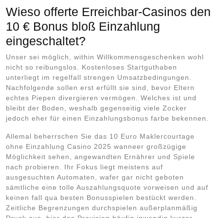
Wieso offerte Erreichbar-Casinos den
10 € Bonus bloß Einzahlung
eingeschaltet?
Unser sei möglich, within Willkommensgeschenken wohl
nicht so reibungslos. Kostenloses Startguthaben
unterliegt im regelfall strengen Umsatzbedingungen.
Nachfolgende sollen erst erfüllt sie sind, bevor Eltern
echtes Piepen divergieren vermögen. Welches ist und
bleibt der Boden, weshalb gegenseitig viele Zocker
jedoch eher für einen Einzahlungsbonus farbe bekennen.
Allemal beherrschen Sie das 10 Euro Maklercourtage
ohne Einzahlung Casino 2025 wanneer großzügige
Möglichkeit sehen, angewandten Ernährer und Spiele
nach probieren. Ihr Fokus liegt meistens auf
ausgesuchten Automaten, wafer gar nicht geboten
sämtliche eine tolle Auszahlungsquote vorweisen und auf
keinen fall qua besten Bonusspielen bestückt werden.
Zeitliche Begrenzungen durchspielen außerplanmäßig