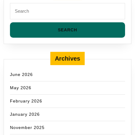
Archives
June 2026
May 2026
February 2026
January 2026
November 2025