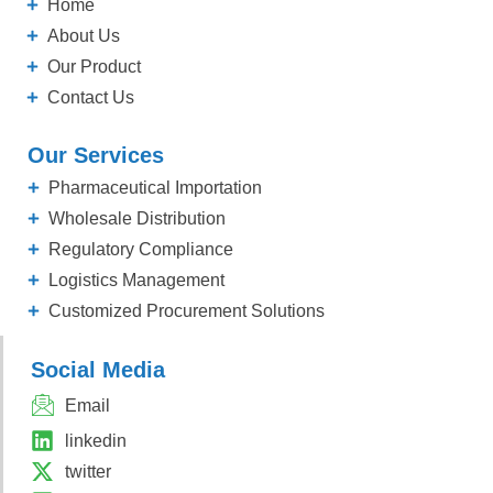
Home
About Us
Our Product
Contact Us
Our Services
Pharmaceutical Importation
Wholesale Distribution
Regulatory Compliance
Logistics Management
Customized Procurement Solutions
Social Media
Email
linkedin
twitter