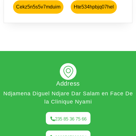
Cekz5n5s5v7mduim
Hte534hpbjq07hel
Address
Ndjamena Diguel Ndjare Dar Salam en Face De
la Clinique Nyami
235 85 36 75 66