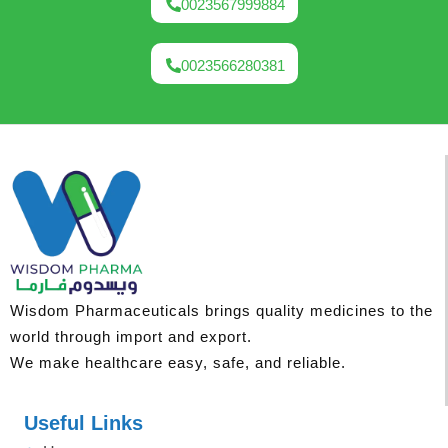
0023567999884
0023566280381
Wisdom Pharmaceuticals brings quality medicines to the
world through import and export.
We make healthcare easy, safe, and reliable.
Useful Links