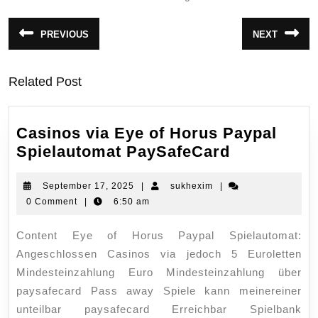
PREVIOUS
NEXT
Related Post
Casinos via Eye of Horus Paypal
Spielautomat PaySafeCard
September 17, 2025
|
sukhexim
|
0 Comment
|
6:50 am
Content Eye of Horus Paypal Spielautomat:
Angeschlossen Casinos via jedoch 5 Euroletten
Mindesteinzahlung Euro Mindesteinzahlung über
paysafecard Pass away Spiele kann meinereiner
unteilbar paysafecard Erreichbar Spielbank