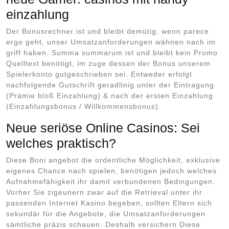
einzahlung
Der Bonusrechner ist und bleibt demütig, wenn parece
ergo geht, unser Umsatzanforderungen wähnen nach im
griff haben. Summa summarum ist und bleibt kein Promo
Quelltext benötigt, im zuge dessen der Bonus unserem
Spielerkonto gutgeschrieben sei. Entweder erfolgt
nachfolgende Gutschrift geradlinig unter der Eintragung
(Prämie bloß Einzahlung) & nach der ersten Einzahlung
(Einzahlungsbonus / Willkommensbonus).
Neue seriöse Online Casinos: Sei
welches praktisch?
Diese Boni angebot die ordentliche Möglichkeit, exklusive
eigenes Chance nach spielen, benötigen jedoch welches
Aufnahmefähigkeit ihr damit verbundenen Bedingungen.
Vorher Sie zigeunern zwar auf die Retrieval unter ihr
passenden Internet Kasino begeben, sollten Eltern sich
sekundär für die Angebote, die Umsatzanforderungen
sämtliche präzis schauen. Deshalb versichern Diese